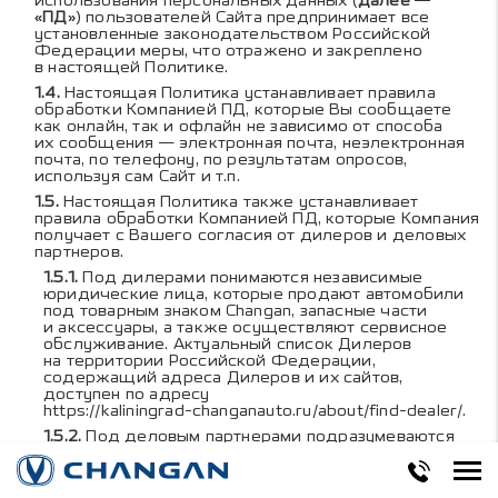
использования персональных данных (
далее —
«ПД»
) пользователей Сайта предпринимает все
установленные законодательством Российской
Федерации меры, что отражено и закреплено
в настоящей Политике.
Настоящая Политика устанавливает правила
обработки Компанией ПД, которые Вы сообщаете
как онлайн, так и офлайн не зависимо от способа
их сообщения — электронная почта, неэлектронная
почта, по телефону, по результатам опросов,
используя сам Сайт и т.п.
Настоящая Политика также устанавливает
правила обработки Компанией ПД, которые Компания
получает с Вашего согласия от дилеров и деловых
партнеров.
Под дилерами понимаются независимые
юридические лица, которые продают автомобили
под товарным знаком Changan, запасные части
и аксессуары, а также осуществляют сервисное
обслуживание. Актуальный список Дилеров
на территории Российской Федерации,
содержащий адреса Дилеров и их сайтов,
доступен по адресу
https://kaliningrad-changanauto.ru/about/find-dealer/
.
Под деловым партнерами подразумеваются
независимые компании, с которыми Компания
сотрудничает, чтобы обеспечить, предоставить или
предложить Вам другие услуги и продукты.