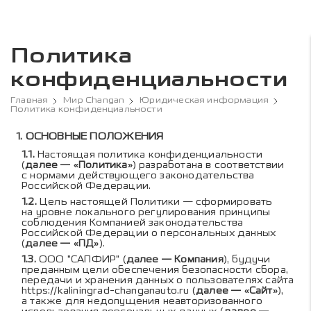
Политика
конфиденциальности
Главная
Мир Changan
Юридическая информация
Политика конфиденциальности
Содержание политики к
ОСНОВНЫЕ ПОЛОЖЕНИЯ
Настоящая политика конфиденциальности
(
далее — «Политика»
) разработана в соответствии
с нормами действующего законодательства
Российской Федерации.
Цель настоящей Политики — сформировать
на уровне локального регулирования принципы
соблюдения Компанией законодательства
Российской Федерации о персональных данных
(
далее — «ПД»
).
ООО "САПФИР" (
далее — Компания
), будучи
преданным цели обеспечения безопасности сбора,
передачи и хранения данных о пользователях сайта
https://kaliningrad-changanauto.ru
(
далее — «Сайт»
),
а также для недопущения неавторизованного