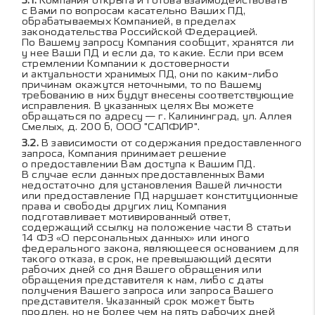
Компания открыта и готова взаимодействовать
с Вами по вопросам касательно Ваших ПД,
обрабатываемых Компанией, в пределах
законодательства Российской Федерацией.
По Вашему запросу Компания сообщит, хранятся ли
у нее Ваши ПД и если да, то какие. Если при всем
стремлении Компании к достоверности
и актуальности хранимых ПД, они по каким-либо
причинам окажутся неточными, то по Вашему
требованию в них будут внесены соответствующие
исправления. В указанных целях Вы можете
обращаться по адресу — г. Калининград, ул. Аллея
Смелых, д. 200 б, ООО "САПФИР".
В зависимости от содержания предоставленного
запроса, Компания принимает решение
о предоставлении Вам доступа к Вашим ПД.
В случае если данных предоставленных Вами
недостаточно для установления Вашей личности
или предоставление ПД нарушает конституционные
права и свободы других лиц Компания
подготавливает мотивированный ответ,
содержащий ссылку на положение части 8 статьи
14 ФЗ «О персональных данных» или иного
федерального закона, являющееся основанием для
такого отказа, в срок, не превышающий десяти
рабочих дней со дня Вашего обращения или
обращения представителя к нам, либо с даты
получения Вашего запроса или запроса Вашего
представителя. Указанный срок может быть
продлен, но не более чем на пять рабочих дней