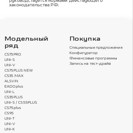
руководствуется нормами действующего
законодательства РФ.
Модельный
Покупка
ряд
Специальные предложения
Конфигуратор
CS75PRO
Финансовые программы
UNI-S
Запись на тест-драйв
UNI-V
CS75PLUS NEW
CS35 MAX
ALSVIN
EADOplus
UNI-L
CS35PLUS
UNI-S / CS55PLUS
CS75plus
CS95
UNI-T
UNI-V
UNI-K