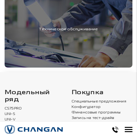
Техническое обслуживание
Модельный
Покупка
ряд
Специальные предложения
Конфигуратор
CS75PRO
Финансовые программы
UNI-S
Запись на тест-драйв
UNI-V
CS75PLUS NEW
CS35 MAX
ALSVIN