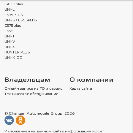
EADOplus
UNI-L
CS35PLUS
UNI-S / CS55PLUS
CS75plus
CS95
UNI-T
UNI-V
UNI-K
HUNTER PLUS
UNI-K iDD
Владельцам
О компании
Онлайн запись на ТО и сервис
Карта сайта
Техническое обслуживание
© Changan Automobile Group, 2026
Изложенная на данном сайте информация носит