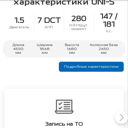
характеристики
UNI-S
147 /
280
1.5
7 DCT
181
Н/М Крут.
Двигатель
КПП
момент
л.с.
Длина
Ширина
Высота
Колесная база
4550
1868
1680
2650
мм
мм
мм
мм
Подробные характеристики
Запись на ТО