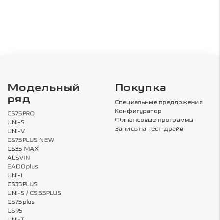
Модельный
Покупка
ряд
Специальные предложения
Конфигуратор
CS75PRO
Финансовые программы
UNI-S
Запись на тест-драйв
UNI-V
CS75PLUS NEW
CS35 MAX
ALSVIN
EADOplus
UNI-L
CS35PLUS
UNI-S / CS55PLUS
CS75plus
CS95
UNI-T