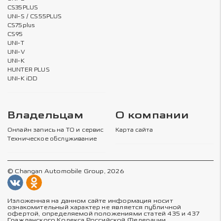
CS35PLUS
UNI-S / CS55PLUS
CS75plus
CS95
UNI-T
UNI-V
UNI-K
HUNTER PLUS
UNI-K iDD
Владельцам
О компании
Онлайн запись на ТО и сервис
Карта сайта
Техническое обслуживание
© Changan Automobile Group, 2026
Изложенная на данном сайте информация носит
ознакомительный характер не является публичной
офертой, определяемой положениями статей 435 и 437
Гражданского Кодекса Российской Федерации.