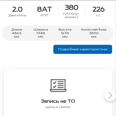
380
2.0
8AT
226
Н/М Крут.
Двигатель
КПП
л.с.
момент
Длина
Ширина
Высота
Колесная база
4865
1948
1695
2890
мм
мм
мм
мм
Подробные характеристики
Запись на ТО
здесь и сейчас