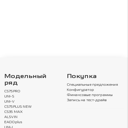
Модельный
Покупка
ряд
Специальные предложения
Конфигуратор
CS75PRO
Финансовые программы
UNI-S
Запись на тест-драйв
UNI-V
CS75PLUS NEW
CS35 MAX
ALSVIN
EADOplus
UNI-L