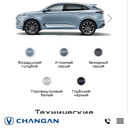
Воздушный
Атомный
Звездный
голубой
серый
серый
Перламутровый
Глубокий
белый
черный
Технические
характеристики
UNI-K