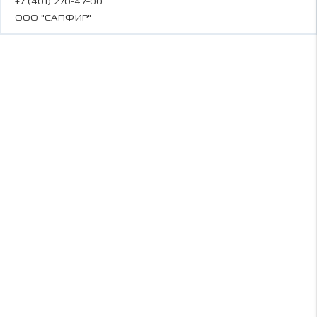
+7 (401) 270-47-00
ООО "САПФИР"